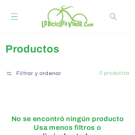
Ir
directamente
al contenido
C
Productos
o
l
Filtrar y ordenar
0 productos
e
c
c
No se encontró ningún producto
i
Usa menos filtros o